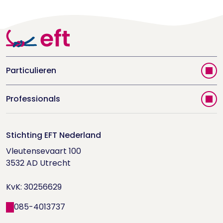
Particulieren
Vind jouw therapeut
Professionals
Videoportal
Word EFT-deelnemer
Doe de relatietest
Stichting EFT Nederland
Trainingen
Vleutensevaart 100

Houd me Vast-bijeenkomsten
Supervisorenlijst
3532 AD Utrecht

Nieuwsbrief ontvangen?
KvK: 30256629
Wetenschappelijk onderzoek
085-4013737