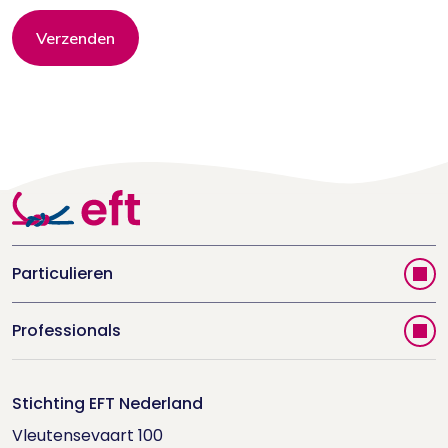
Verzenden
Particulieren
Vind jouw therapeut
Professionals
Videoportal
Word EFT-deelnemer
Doe de relatietest
Stichting EFT Nederland
Trainingen
Vleutensevaart 100

Houd me Vast-bijeenkomsten