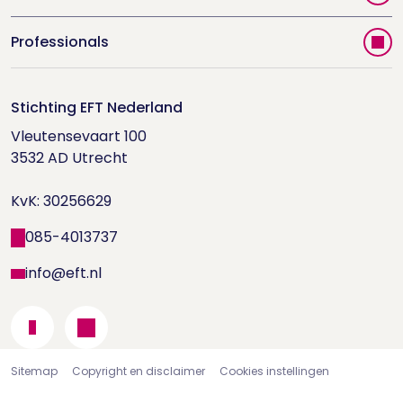
Vind jouw therapeut
Professionals
Videoportal
Word EFT-deelnemer
Doe de relatietest
Stichting EFT Nederland
Trainingen
Vleutensevaart 100

Houd me Vast-bijeenkomsten
Supervisorenlijst
3532 AD Utrecht

Nieuwsbrief ontvangen?
KvK: 30256629
Wetenschappelijk onderzoek
085-4013737
info@eft.nl
Sitemap
Copyright en disclaimer
Cookies instellingen