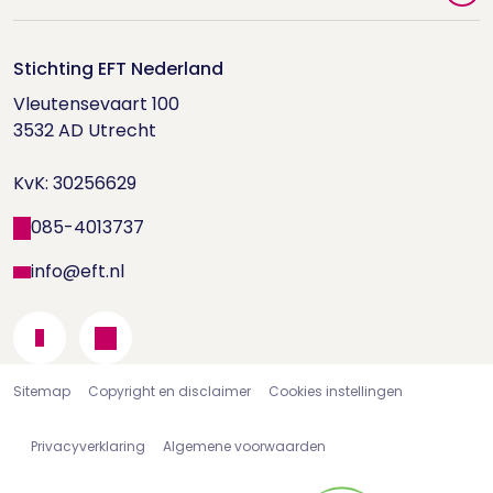
Videoportal
Word EFT-deelnemer
Doe de relatietest
Stichting EFT Nederland
Trainingen
Vleutensevaart 100

Houd me Vast-bijeenkomsten
Supervisorenlijst
3532 AD Utrecht

Nieuwsbrief ontvangen?
KvK: 30256629
Wetenschappelijk onderzoek
085-4013737
info@eft.nl
Sitemap
Copyright en disclaimer
Cookies instellingen
Privacyverklaring
Algemene voorwaarden