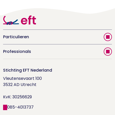
Particulieren
Vind jouw therapeut
Professionals
Videoportal
Word EFT-deelnemer
Doe de relatietest
Stichting EFT Nederland
Trainingen
Vleutensevaart 100

Houd me Vast-bijeenkomsten
Supervisorenlijst
3532 AD Utrecht

Nieuwsbrief ontvangen?
KvK: 30256629
Wetenschappelijk onderzoek
085-4013737