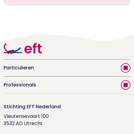
Particulieren
Vind jouw therapeut
Professionals
Videoportal
Word EFT-deelnemer
Doe de relatietest
Stichting EFT Nederland
Trainingen
Vleutensevaart 100

Houd me Vast-bijeenkomsten
Supervisorenlijst
3532 AD Utrecht
