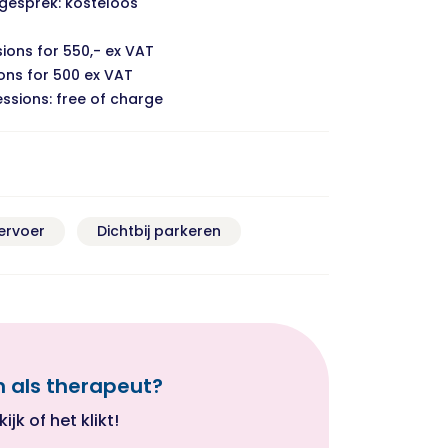
gesprek: kosteloos
ions for 550,- ex VAT
ions for 500 ex VAT
essions: free of charge
ervoer
Dichtbij parkeren
n als therapeut?
jk of het klikt!