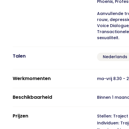
Phoenix, Profe
Aanvullende tr
rouw, depressie
Voice Dialogue,
Transactionele 
sexualiteit.
Talen
Nederlands
Werkmomenten
ma-vrij 8.30 - 
Beschikbaarheid
Binnen 1 maan
Prijzen
Stellen: Trajec
Individuen: Tra