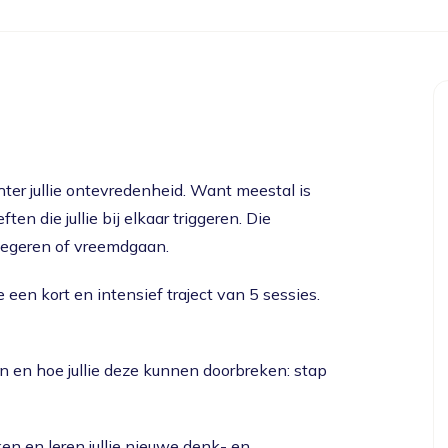
hter jullie ontevredenheid. Want meestal is
n die jullie bij elkaar triggeren. Die
 negeren of vreemdgaan.
e een kort en intensief traject van 5 sessies.
ren en hoe jullie deze kunnen doorbreken: stap
ken en leren jullie nieuwe denk- en