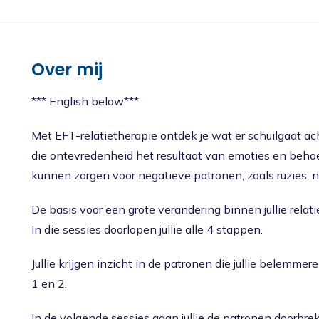
Nieuws
Oudercursus 'Houd me Vast / Laat me Los'
'Houd me Vast' online
Over mij
*** English below***
Met EFT-relatietherapie ontdek je wat er schuilgaat ac
die ontevredenheid het resultaat van emoties en behoefte
kunnen zorgen voor negatieve patronen, zoals ruzies,
De basis voor een grote verandering binnen jullie relati
In die sessies doorlopen jullie alle 4 stappen.
Jullie krijgen inzicht in de patronen die jullie belemme
1 en 2.
In de volgende sessies gaan jullie de patronen doorbre