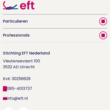
Particulieren
Vind jouw therapeut
Professionals
Videoportal
Word EFT-deelnemer
Doe de relatietest
Stichting EFT Nederland
Trainingen
Vleutensevaart 100

Houd me Vast-bijeenkomsten
Supervisorenlijst
3532 AD Utrecht

Nieuwsbrief ontvangen?
KvK: 30256629
Wetenschappelijk onderzoek
085-4013737
info@eft.nl