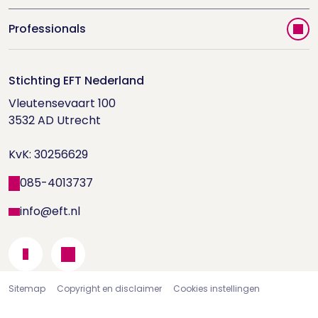
Vind jouw therapeut
Professionals
Videoportal
Word EFT-deelnemer
Doe de relatietest
Stichting EFT Nederland
Trainingen
Vleutensevaart 100

Houd me Vast-bijeenkomsten
Supervisorenlijst
3532 AD Utrecht

Nieuwsbrief ontvangen?
KvK: 30256629
Wetenschappelijk onderzoek
085-4013737
info@eft.nl
Sitemap
Copyright en disclaimer
Cookies instellingen