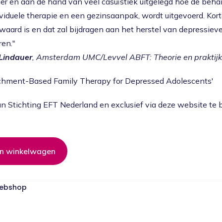
r en aan de hand van veel casuïstiek uitgelegd hoe de beha
viduele therapie en een gezinsaanpak, wordt uitgevoerd. Kor
aard is en dat zal bijdragen aan het herstel van depressieve
ren."
 Lindauer
, Amsterdam UMC/Levvel ABFT: Theorie en praktijk
tachment-Based Family Therapy for Depressed Adolescents'
an Stichting EFT Nederland en exclusief via deze website te b
webshop