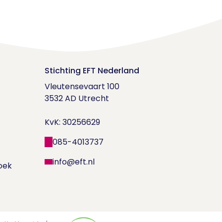
Stichting EFT Nederland
Vleutensevaart 100

3532 AD Utrecht

KvK: 30256629
085-4013737
info@eft.nl
oek