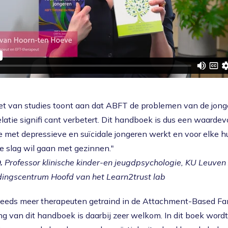
t van studies toont aan dat ABFT de problemen van de jonge
latie signifi cant verbetert. Dit handboek is dus een waardev
e met depressieve en suïcidale jongeren werkt en voor elke h
e slag wil gaan met gezinnen."
.
Professor klinische kinder-en jeugdpsychologie, KU Leuve
dingscentrum Hoofd van het Learn2trust lab
steeds meer therapeuten getraind in de Attachment-Based F
ng van dit handboek is daarbij zeer welkom. In dit boek word