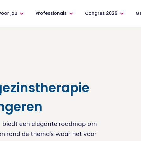
voor jou
Professionals
Congres 2026
G
gezinstherapie
ongeren
 biedt een elegante roadmap om
en rond de thema’s waar het voor