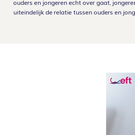
Nieuws
Oudercursus 'Houd me Vast / Laat me Los'
ouders en jongeren echt over gaat, jonger
uiteindelijk de relatie tussen ouders en jon
'Houd me Vast' online