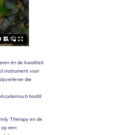
ren én de kwaliteit
ol instrument voor
ulpverlener die
n Academisch hoofd
amily Therapy en de
t op een