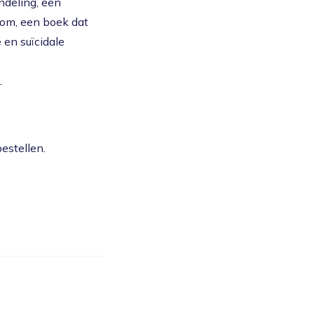
ndeling, een
tom, een boek dat
 en suïcidale
.
estellen.