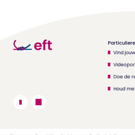
Particulier
Vind jou
Videopor
Doe de re
Houd me