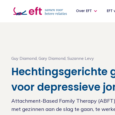
Over EFT
EFT 
Over EFT
EFT voor jou
Professionals
Congres 2026
Gemeenten
Relatietherapie
EFT voor jou
EFT voor professionals
Programma
EFT voor gemeenten
Guy Diamond, Gary Diamond, Suzanne Levy
Hechtingsgerichte 
Gezinstherapie
Vind jouw EFT-therapeut
Mediation voor professionals
voor depressieve j
Individuele therapie
Doe de relatietest!
Trainingen
Attachment-Based Family Therapy (ABFT)
EFM
Relatiecursus 'Houd me Vast'
Word deelnemer van de EFT Community
met gezinnen aan de slag te gaan, te werk