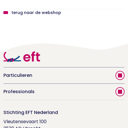
terug naar de webshop
Particulieren
Vind jouw therapeut
Professionals
Videoportal
Word EFT-deelnemer
Doe de relatietest
Stichting EFT Nederland
Trainingen
Vleutensevaart 100

Houd me Vast-bijeenkomsten