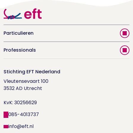
Particulieren
Vind jouw therapeut
Professionals
Videoportal
Word EFT-deelnemer
Doe de relatietest
Stichting EFT Nederland
Trainingen
Vleutensevaart 100

Houd me Vast-bijeenkomsten
Supervisorenlijst
3532 AD Utrecht

Nieuwsbrief ontvangen?
KvK: 30256629
Wetenschappelijk onderzoek
085-4013737
info@eft.nl