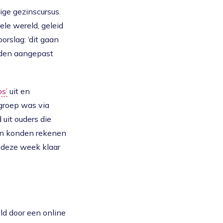
ige gezinscursus.
le wereld, geleid
rslag: ‘dit gaan
rden aangepast
s’
uit en
groep was via
uit ouders die
sen konden rekenen
t deze week klaar
ld door een online