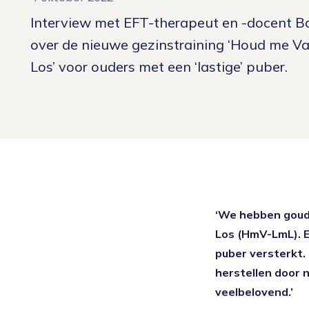
Nieuws
Oudercursus 'Houd me Vast / Laat me Los'
Interview met EFT-therapeut en -docent B
over de nieuwe gezinstraining ‘Houd me Va
'Houd me Vast' online
Los’ voor ouders met een ‘lastige’ puber.
‘We hebben goud 
Los (HmV-LmL). E
puber versterkt.
herstellen door 
veelbelovend.’