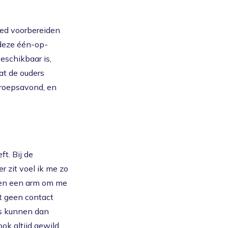
oed voorbereiden
 deze één-op-
eschikbaar is,
at de ouders
groepsavond, en
t. Bij de
r zit voel ik me zo
n en een arm om me
st geen contact
ers kunnen dan
ok altijd gewild,