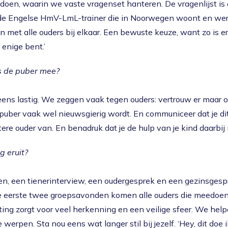
 doen, waarin we vaste vragenset hanteren. De vragenlijst is
 de Engelse HmV-LmL-trainer die in Noorwegen woont en werkt
 met alle ouders bij elkaar. Een bewuste keuze, want zo is er
e enige bent.’
s de puber mee?
 eens lastig. We zeggen vaak tegen ouders: vertrouw er maar op 
e puber vaak wel nieuwsgierig wordt. En communiceer dat je dit 
tere ouder van. En benadruk dat je de hulp van je kind daarbij 
g eruit?
en, een tienerinterview, een oudergesprek en een gezinsgespr
eerste twee groepsavonden komen alle ouders die meedoen d
tting zorgt voor veel herkenning en een veilige sfeer. We hel
 werpen. Sta nou eens wat langer stil bij jezelf. ‘Hey, dit doe i