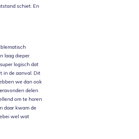
htstand schiet. En
roblematisch
 laag dieper.
super logisch dat
t in de aanval. Dit
 hebben we dan ook
uderavonden delen
tellend om te horen
 en daar kwam de
lebei wel wat