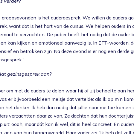
s verder?
e groepsavonden is het oudergesprek. We willen de ouders g
ek, want dat is het hart van de cursus. We helpen ouders in
maal te verzachten. De puber heeft het nodig dat de ouder b
een kan kijken en emotioneel aanwezig is. In EFT-woorden: d
onsief en betrokken zijn. Na deze avond is er nog een derde 
nsgesprek.”
 dat gezinsgesprek aan?
r om met de ouders te delen waar hij of zij behoefte aan heef
as er bijvoorbeeld een meisje dat vertelde: als ik op m’n kame
 in het donker. Ik heb dan nodig dat jullie naar me toe kome
ers verzachtten daar zo van. Ze dachten dat hun dochter jui
p uit: oooh, maar dát kan ik wel, dit is heel concreet. En oud
n zien van hun binnenwereld. Haar vader zei: ‘Ik heb dat zelf o