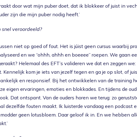
raakt door wat mijn puber doet, dat ik blokkeer of juist in vec
uder zijn die mijn puber nodig heeft.’
h snel veroordeeld?
ssen niet op goed of fout. Het is júist geen cursus waarbij p
alyseerd en we “ohhh, ahhh en boeeee” roepen. We gaan een
eraakt? Helemaal des EFT’s valideren we dat en zeggen we: 
. Kennelijk kom je iets van jezelf tegen en ga je op slot, of juis
ankelijk en responsief. Bij het ontwikkelen van de training
ze eigen ervaringen, emoties en blokkades. En tijdens de o
ook. Dat ontspant. Van de ouders horen we terug: zo gerusts
nal dezelfde fouten maakt. Ik luisterde vandaag een podcast
r modder geen lotusbloem. Daar geloof ik in. En we hebben al
t.’