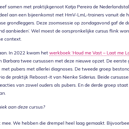
eef samen met praktijkgenoot Katja Pereira de Nederlandstal
el aan een bijeenkomst met HmV-LmL-trainers vanuit de he
se grondleggers. Deze zoomsessie op zondagavond gaf de doo
nd aanbieden’. Wel moest de oorspronkelijke cursus flink wo
e context.
daan. In 2022 kwam het
werkboek ‘Houd me Vast – Laat me Lo
en Barbara twee cursussen met deze nieuwe opzet. De eerste 
 met pubers met allerlei diagnoses. De tweede groep bestond 
ia de praktijk Reboost-it van Nienke Siderius. Beide cursus
reacties van zowel ouders als pubers. En de derde groep staa
an.
niek aan deze cursus?
et mee. We hebben die drempel heel laag gemaakt. Bijvoorbee