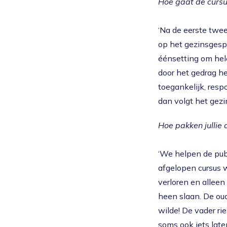
Hoe gaat de cursu
‘Na de eerste twe
op het gezinsgespr
éénsetting om hele
door het gedrag h
toegankelijk, resp
dan volgt het gezi
Hoe pakken jullie
‘We helpen de pube
afgelopen cursus w
verloren en alleen
heen slaan. De oud
wilde! De vader rie
soms ook iets late