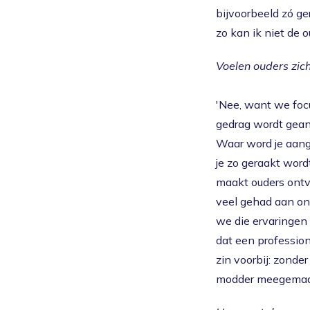
bijvoorbeeld zó ge
zo kan ik niet de o
Voelen ouders zic
'Nee, want we focu
gedrag wordt gean
Waar word je aang
je zo geraakt wordt
maakt ouders ontv
veel gehad aan on
we die ervaringen 
dat een professio
zin voorbij: zonde
modder meegemaak