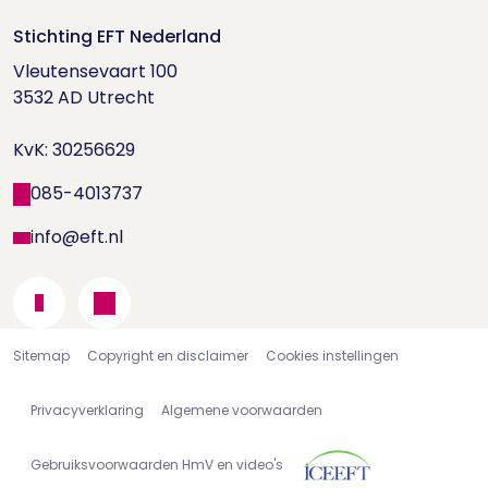
Word EFT-deelnemer
Doe de relatietest
Stichting EFT Nederland
Trainingen
Vleutensevaart 100

Houd me Vast-bijeenkomsten
Supervisorenlijst
3532 AD Utrecht

Nieuwsbrief ontvangen?
KvK: 30256629
Wetenschappelijk onderzoek
085-4013737
info@eft.nl
Sitemap
Copyright en disclaimer
Cookies instellingen
Privacyverklaring
Algemene voorwaarden
Gebruiksvoorwaarden HmV en video's