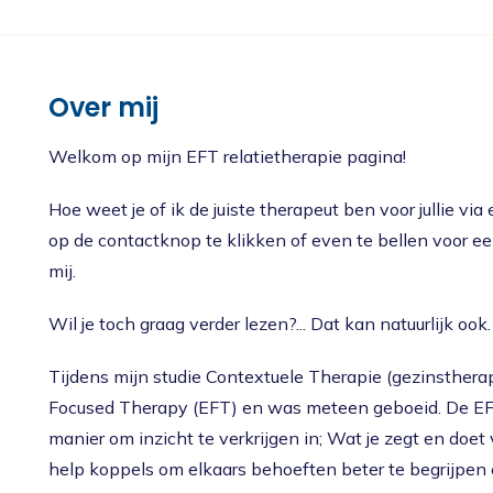
Nieuws
Oudercursus 'Houd me Vast / Laat me Los'
'Houd me Vast' online
Over mij
Welkom op mijn EFT relatietherapie pagina!
Hoe weet je of ik de juiste therapeut ben voor jullie via
op de contactknop te klikken of even te bellen voor 
mij.
Wil je toch graag verder lezen?... Dat kan natuurlijk ook.
Tijdens mijn studie Contextuele Therapie (gezinsthera
Focused Therapy (EFT) en was meteen geboeid. De EFT
manier om inzicht te verkrijgen in; Wat je zegt en doet
help koppels om elkaars behoeften beter te begrijpen e