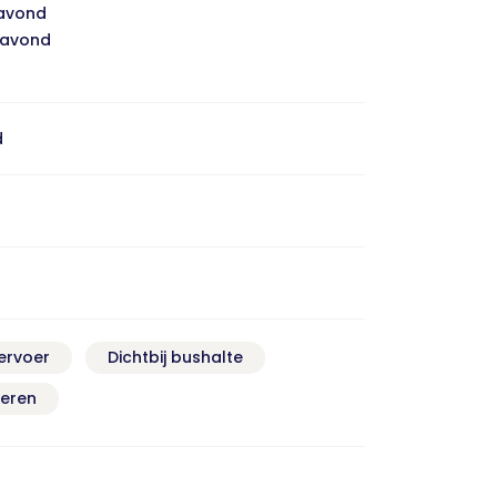
avond
 avond
d
ervoer
Dichtbij bushalte
keren