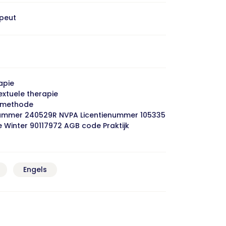
apeut
apie
xtuele therapie
- methode
nummer 240529R NVPA Licentienummer 105335
 Winter 90117972 AGB code Praktijk
Engels