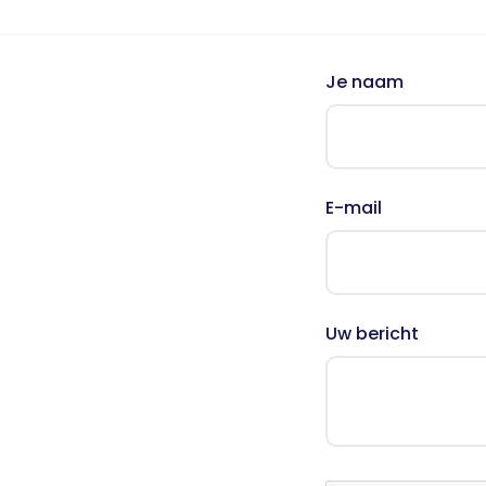
Nieuws
Oudercursus 'Houd me Vast / Laat me Los'
'Houd me Vast' online
Je naam
E-mail
Uw bericht