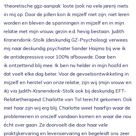
‘theoretische ggz-aanpak’ loste (ook na vele jaren) niets
in mij op. Door de pillen kon ik mijzelf niet zijn, niet leren
worden en bleven de spanningen in mijzelf en in mijn
relatie met mijn vrouw, gezin e.d. hevig bestaan. Judith
Kranendonk-Stolk (deskundig GZ-Psycholoog) verwees
mij naar deskundig psychiater Sander Haijma bij wie ik
de antidepressiva voor 100% afbouwde. Daar ben
ik ontzettend blij mee. Ik ben nu helder in mijn hoofd en
dat voelt elke dag beter. Voor de gevoelsontwikkeling in
mijzelf en herstel van onze relatie, zijn wij (mijn vrouw en
ik) via Judith-Kranendonk-Stolk ook bij deskundig EFT-
Relatietherapeut Charlotte van Tol terecht gekomen. Ook
met haar zijn wij erg blij. Charlotte weet haarfijn waar de
problemenen in onszelf vandaan komen en waar die nou
écht over gaan. Ze doorvoelt die door haar vele
praktijkervaring en levenservaring en begeleidt ons zeer