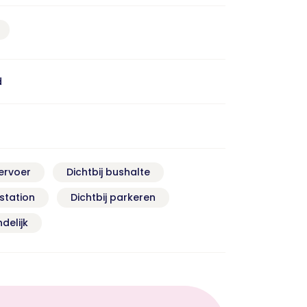
d
ervoer
Dichtbij bushalte
nstation
Dichtbij parkeren
delijk