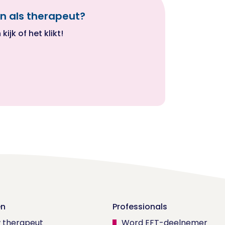
n als therapeut?
ijk of het klikt!
en
Professionals
w therapeut
Word EFT-deelnemer