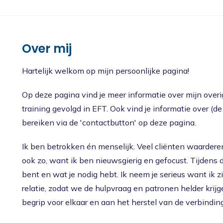
Nieuws
Oudercursus 'Houd me Vast / Laat me Los'
'Houd me Vast' online
Over mij
Hartelijk welkom op mijn persoonlijke pagina!
Op deze pagina vind je meer informatie over mijn overig
training gevolgd in EFT. Ook vind je informatie over (de 
bereiken via de 'contactbutton' op deze pagina.
Ik ben betrokken én menselijk. Veel cliënten waarderen
ook zo, want ik ben nieuwsgierig en gefocust. Tijdens de
bent en wat je nodig hebt. Ik neem je serieus want ik 
relatie, zodat we de hulpvraag en patronen helder krij
begrip voor elkaar en aan het herstel van de verbinding