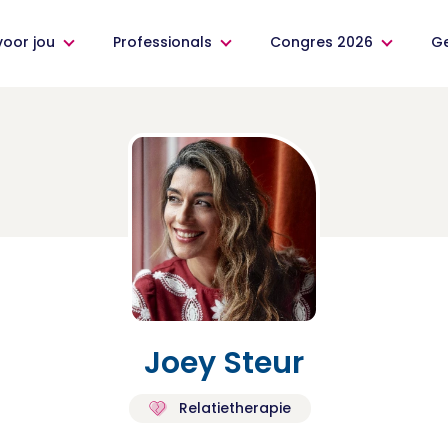
voor jou
Professionals
Congres 2026
G
Joey Steur
Relatietherapie