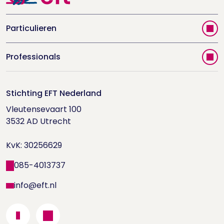
Particulieren
Vind jouw therapeut
Professionals
Videoportal
Word EFT-deelnemer
Doe de relatietest
Stichting EFT Nederland
Trainingen
Vleutensevaart 100

Houd me Vast-bijeenkomsten
Supervisorenlijst
3532 AD Utrecht

Nieuwsbrief ontvangen?
KvK: 30256629
Wetenschappelijk onderzoek
085-4013737
info@eft.nl