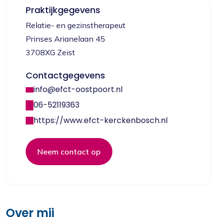
Praktijkgegevens
Relatie- en gezinstherapeut
Prinses Arianelaan 45
3708XG Zeist
Contactgegevens
info@efct-oostpoort.nl
06-52119363
https://www.efct-kerckenbosch.nl
Neem contact op
Over mij