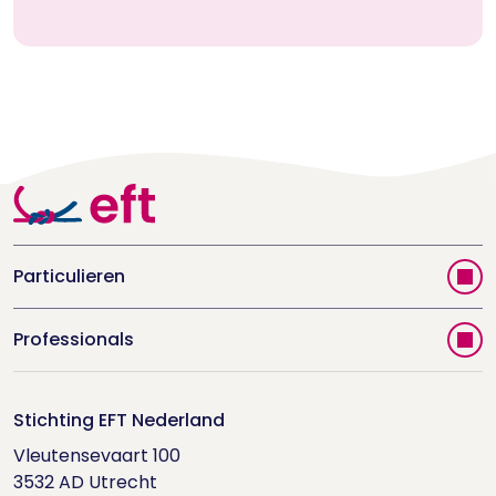
Particulieren
Vind jouw therapeut
Professionals
Videoportal
Word EFT-deelnemer
Doe de relatietest
Stichting EFT Nederland
Trainingen
Vleutensevaart 100

Houd me Vast-bijeenkomsten
Supervisorenlijst
3532 AD Utrecht
