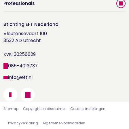
Vind jouw therapeut
Professionals
Videoportal
Word EFT-deelnemer
Doe de relatietest
Stichting EFT Nederland
Trainingen
Vleutensevaart 100

Houd me Vast-bijeenkomsten
Supervisorenlijst
3532 AD Utrecht

Nieuwsbrief ontvangen?
KvK: 30256629
Wetenschappelijk onderzoek
085-4013737
info@eft.nl
Sitemap
Copyright en disclaimer
Cookies instellingen
Privacyverklaring
Algemene voorwaarden