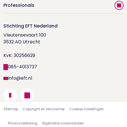
Vind jouw therapeut
Professionals
Videoportal
Word EFT-deelnemer
Doe de relatietest
Stichting EFT Nederland
Trainingen
Vleutensevaart 100

Houd me Vast-bijeenkomsten
Supervisorenlijst
3532 AD Utrecht

Nieuwsbrief ontvangen?
KvK: 30256629
Wetenschappelijk onderzoek
085-4013737
info@eft.nl
Sitemap
Copyright en disclaimer
Cookies instellingen
Privacyverklaring
Algemene voorwaarden