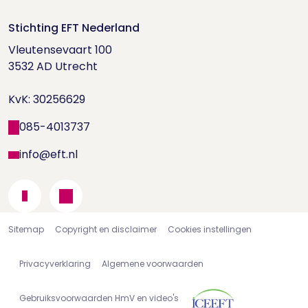
Word EFT-deelnemer
Doe de relatietest
Stichting EFT Nederland
Trainingen
Vleutensevaart 100

Houd me Vast-bijeenkomsten
Supervisorenlijst
3532 AD Utrecht

Nieuwsbrief ontvangen?
KvK: 30256629
Wetenschappelijk onderzoek
085-4013737
info@eft.nl
Sitemap
Copyright en disclaimer
Cookies instellingen
Privacyverklaring
Algemene voorwaarden
Gebruiksvoorwaarden HmV en video's