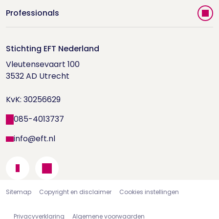
Vind jouw therapeut
Professionals
Videoportal
Word EFT-deelnemer
Doe de relatietest
Stichting EFT Nederland
Trainingen
Vleutensevaart 100

Houd me Vast-bijeenkomsten
Supervisorenlijst
3532 AD Utrecht

Nieuwsbrief ontvangen?
KvK: 30256629
Wetenschappelijk onderzoek
085-4013737
info@eft.nl
Sitemap
Copyright en disclaimer
Cookies instellingen
Privacyverklaring
Algemene voorwaarden