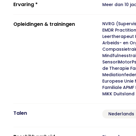
Ervaring *
Meer dan 10 ja
Opleidingen & trainingen
NVRG (Supervis
EMDR Practitio
Leertherapeut 
Arbeids- en Or
Compassietrai
Mindfulnesstra
SensoriMotorPs
de Therapie Fa
Mediationfeder
Europese Unie 
Familiale APMF 
MiKK Duitsland
Talen
Nederlands