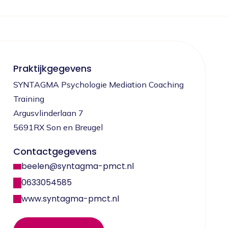
Praktijkgegevens
SYNTAGMA Psychologie Mediation Coaching
Training
Argusvlinderlaan 7
5691RX Son en Breugel
Contactgegevens
beelen@syntagma-pmct.nl
0633054585
www.syntagma-pmct.nl