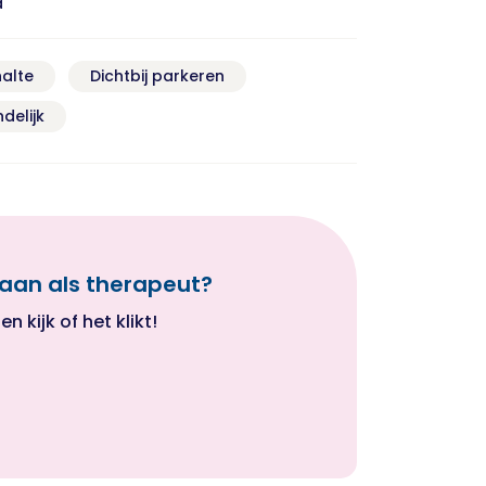
d
halte
Dichtbij parkeren
delijk
u aan als therapeut?
n kijk of het klikt!