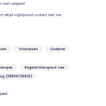
r niet vergoed.
nt altijd vrijblijvend contact met me
ssen
Volwassen
Ouderen
herapie
Registertherapeut: nee
oog (39909738925)
apeut