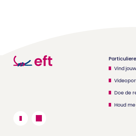
Particulier
Vind jou
Videopor
Doe de re
Houd me