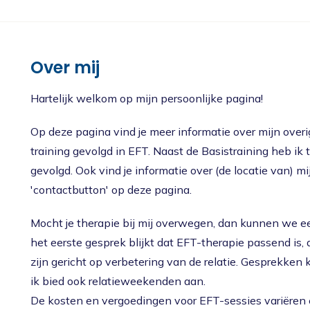
Nieuws
Oudercursus 'Houd me Vast / Laat me Los'
'Houd me Vast' online
Over mij
Hartelijk welkom op mijn persoonlijke pagina!
Op deze pagina vind je meer informatie over mijn overig
training gevolgd in EFT. Naast de Basistraining heb ik
gevolgd. Ook vind je informatie over (de locatie van) mij
'contactbutton' op deze pagina.
Mocht je therapie bij mij overwegen, dan kunnen we e
het eerste gesprek blijkt dat EFT-therapie passend is
zijn gericht op verbetering van de relatie. Gesprekke
ik bied ook relatieweekenden aan.
De kosten en vergoedingen voor EFT-sessies variëren en