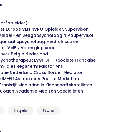
ar
or/opleider)
ner Europe VEN NVRG Opleider, Supervisor,
Kinder- en Jeugdpsycholoog NIP Supervisor
ganisatiepsycholoog Mindfulness en
ner VMBN Vereniging voor
iners België Nederland
ychotherapeut LVVP SFTF (Societe Francaise
miliale) Registermediator MfN
atie Nederland Cross Border Mediator
NIM-EU Association Pour la Médiation
Frankrijk Mediation in Kindschaftskonflikten
 Coach Academie Medisch Specialisten
Engels
Frans