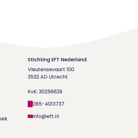
Stichting EFT Nederland
Vleutensevaart 100

3532 AD Utrecht

KvK: 30256629
085-4013737
info@eft.nl
oek