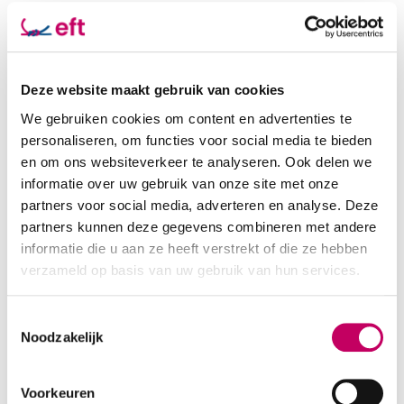
Heb je vragen of wil je weten of ik je kan helpen? Je kunt
altijd vrijblijvend contact met me opnemen via 'de
contactbutton'.
Deze website maakt gebruik van cookies
Praktische informatie
We gebruiken cookies om content en advertenties te
personaliseren, om functies voor social media te bieden
en om ons websiteverkeer te analyseren. Ook delen we
Leeftijdsgroep *
informatie over uw gebruik van onze site met onze
Volwassen
Ouderen
partners voor social media, adverteren en analyse. Deze
partners kunnen deze gegevens combineren met andere
informatie die u aan ze heeft verstrekt of die ze hebben
Soort therapie
verzameld op basis van uw gebruik van hun services.
Mediation
Toestemmingsselectie
Noodzakelijk
Status
Basis EFM mediator
Voorkeuren