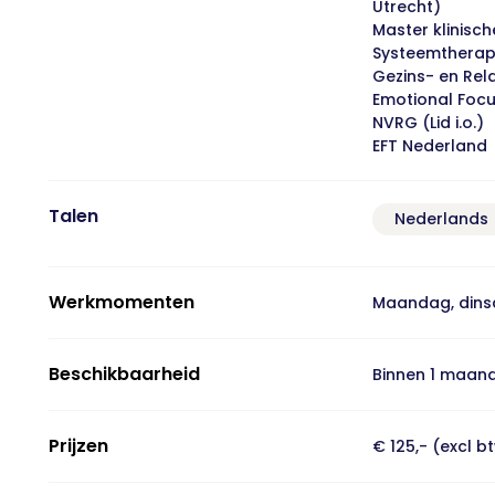
Utrecht)
Master klinisch
Systeemtherapi
Gezins- en Rel
Emotional Foc
NVRG (Lid i.o.)
EFT Nederland
Talen
Nederlands
Werkmomenten
Maandag, dins
Beschikbaarheid
Binnen 1 maan
Prijzen
€ 125,- (excl b