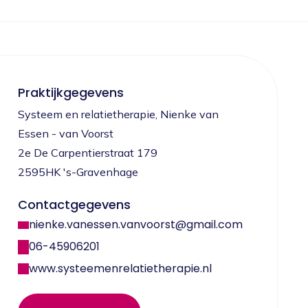
Praktijkgegevens
Systeem en relatietherapie, Nienke van
Essen - van Voorst
2e De Carpentierstraat 179
2595HK 's-Gravenhage
Contactgegevens
nienke.vanessen.vanvoorst@gmail.com
06-45906201
www.systeemenrelatietherapie.nl