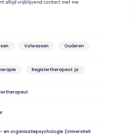
nt altijd vrijblijvend contact met me
ssen
Volwassen
Ouderen
herapie
Registertherapeut: ja
stertherapeut
ar
- en organisatiepsychologie (Universiteit