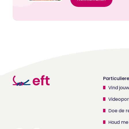
Particulier
Vind jou
Videopor
Doe de re
Houd me