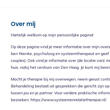
Nieuws
Oudercursus 'Houd me Vast / Laat me Los'
'Houd me Vast' online
Over mij
Hartelijk welkom op mijn persoonlijke pagina!
Op deze pagina vind je meer informatie over mijn overige
ben Nienke, psycholoog en systeemtherapeut en geef 
couples). Ook vind je informatie over (de locatie van) mi
huis, nabij het centrum van Den Haag. Je kunt mij bere
Mocht je therapie bij mij overwegen, neem gerust conta
Behandeling bestaat uit gesprekken die gericht zijn op
tussen jou en je partner. Voor verdere praktische infor
bezoeken: https://www.systeemenrelatietherapie.nl/.