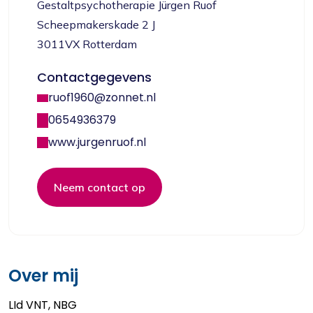
Gestaltpsychotherapie Jürgen Ruof
Scheepmakerskade 2 J
3011VX Rotterdam
Contactgegevens
ruof1960@zonnet.nl
0654936379
www.jurgenruof.nl
Neem contact op
Over mij
LId VNT, NBG