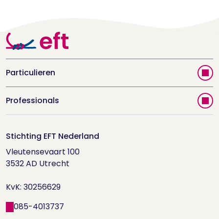
Particulieren
Vind jouw therapeut
Professionals
Videoportal
Word EFT-deelnemer
Doe de relatietest
Stichting EFT Nederland
Trainingen
Vleutensevaart 100

Houd me Vast-bijeenkomsten
Supervisorenlijst
3532 AD Utrecht

Nieuwsbrief ontvangen?
KvK: 30256629
Wetenschappelijk onderzoek
085-4013737