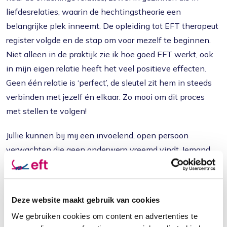
liefdesrelaties, waarin de hechtingstheorie een
belangrijke plek inneemt. De opleiding tot EFT therapeut
register volgde en de stap om voor mezelf te beginnen.
Niet alleen in de praktijk zie ik hoe goed EFT werkt, ook
in mijn eigen relatie heeft het veel positieve effecten.
Geen één relatie is ‘perfect’, de sleutel zit hem in steeds
verbinden met jezelf én elkaar. Zo mooi om dit proces
met stellen te volgen!
Jullie kunnen bij mij een invoelend, open persoon
verwachten die geen onderwerp vreemd vindt. Iemand
die richting geeft, maar wel op jullie pad blijft.
Ik ben werkzaam in mijn eigen prakijk en ik ben ook
Deze website maakt gebruik van cookies
verbonden aan de praktijk Boost!Relatietherapie in
Woerden.
We gebruiken cookies om content en advertenties te