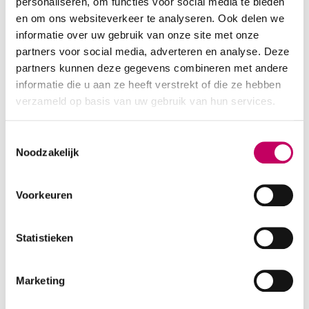
personaliseren, om functies voor social media te bieden
Op maandag & dinsdag werkzaam in Woerden,
en om ons websiteverkeer te analyseren. Ook delen we
Pompmolenlaan 13
informatie over uw gebruik van onze site met onze
Op donderdag & vrijdag werkzaam in Maarssen, J. Homan
partners voor social media, adverteren en analyse. Deze
van der Heideplein 2
partners kunnen deze gegevens combineren met andere
informatie die u aan ze heeft verstrekt of die ze hebben
Heb je vragen of wil je weten of ik je kan helpen? Je kunt
verzameld op basis van uw gebruik van hun services.
altijd vrijblijvend contact met me opnemen via 'de
contactbutton'.
Toestemmingsselectie
Noodzakelijk
Praktische informatie
Voorkeuren
Leeftijdsgroep *
Jong volwassen
Volwassen
Statistieken
Marketing
Soort therapie
Relatietherapie
Registertherapeut: ja