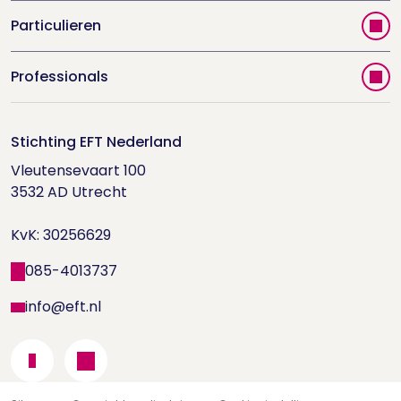
Particulieren
Vind jouw therapeut
Professionals
Videoportal
Word EFT-deelnemer
Doe de relatietest
Stichting EFT Nederland
Trainingen
Vleutensevaart 100

Houd me Vast-bijeenkomsten
Supervisorenlijst
3532 AD Utrecht

Nieuwsbrief ontvangen?
KvK: 30256629
Wetenschappelijk onderzoek
085-4013737
info@eft.nl