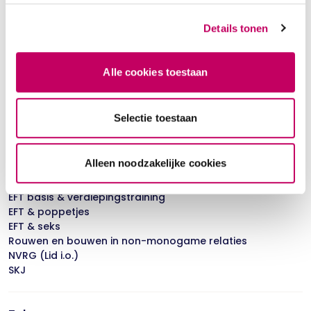
Details tonen
Status
Aanvullend getrainde EFT Registertherapeut
Alle cookies toestaan
Ervaring *
Selectie toestaan
Minder dan 3 jaar
Alleen noodzakelijke cookies
Opleidingen & trainingen
Systeemtherapie lid in opleiding
EFT basis & verdiepingstraining
EFT & poppetjes
EFT & seks
Rouwen en bouwen in non-monogame relaties
NVRG (Lid i.o.)
SKJ