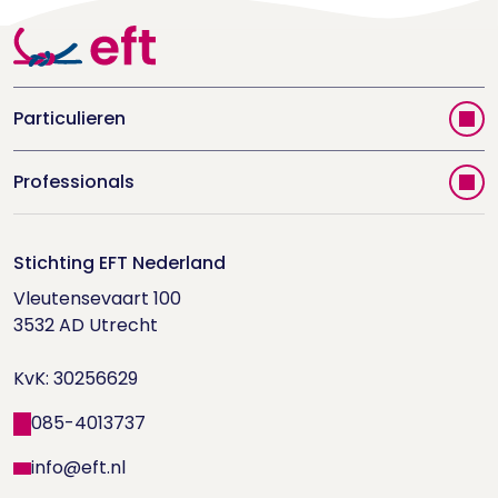
Particulieren
Vind jouw therapeut
Professionals
Videoportal
Word EFT-deelnemer
Doe de relatietest
Stichting EFT Nederland
Trainingen
Vleutensevaart 100

Houd me Vast-bijeenkomsten
Supervisorenlijst
3532 AD Utrecht

Nieuwsbrief ontvangen?
KvK: 30256629
Wetenschappelijk onderzoek
085-4013737
info@eft.nl