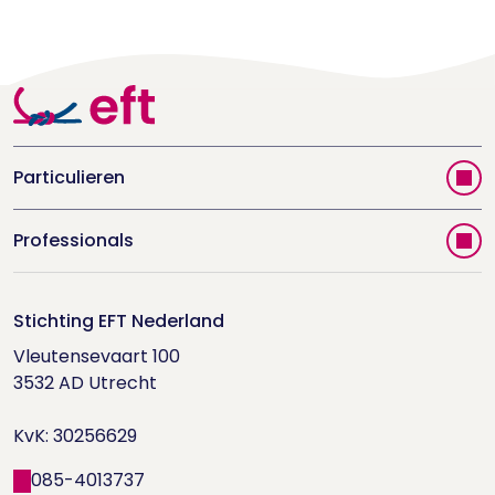
Particulieren
Vind jouw therapeut
Professionals
Videoportal
Word EFT-deelnemer
Doe de relatietest
Stichting EFT Nederland
Trainingen
Vleutensevaart 100

Houd me Vast-bijeenkomsten
Supervisorenlijst
3532 AD Utrecht

Nieuwsbrief ontvangen?
KvK: 30256629
Wetenschappelijk onderzoek
085-4013737