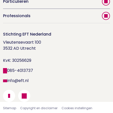
Particulieren
Vind jouw therapeut
Professionals
Videoportal
Word EFT-deelnemer
Doe de relatietest
Stichting EFT Nederland
Trainingen
Vleutensevaart 100

Houd me Vast-bijeenkomsten
Supervisorenlijst
3532 AD Utrecht

Nieuwsbrief ontvangen?
KvK: 30256629
Wetenschappelijk onderzoek
085-4013737
info@eft.nl
Sitemap
Copyright en disclaimer
Cookies instellingen