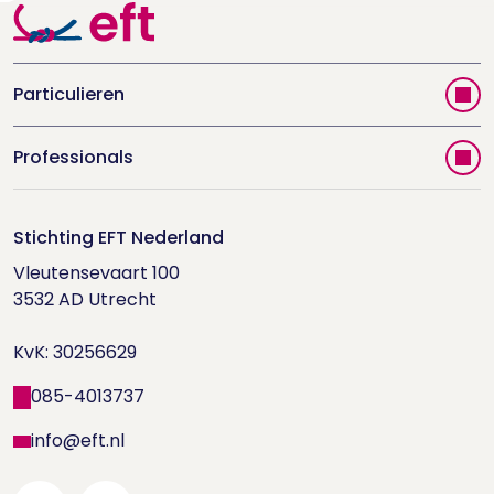
Particulieren
Vind jouw therapeut
Professionals
Videoportal
Word EFT-deelnemer
Doe de relatietest
Stichting EFT Nederland
Trainingen
Vleutensevaart 100

Houd me Vast-bijeenkomsten
Supervisorenlijst
3532 AD Utrecht

Nieuwsbrief ontvangen?
KvK: 30256629
Wetenschappelijk onderzoek
085-4013737
info@eft.nl