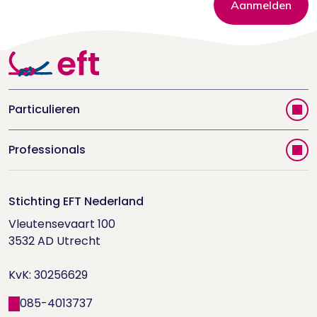
Aanmelden
Particulieren
Vind jouw therapeut
Professionals
Videoportal
Word EFT-deelnemer
Doe de relatietest
Stichting EFT Nederland
Trainingen
Vleutensevaart 100

Houd me Vast-bijeenkomsten
Supervisorenlijst
3532 AD Utrecht

Nieuwsbrief ontvangen?
KvK: 30256629
Wetenschappelijk onderzoek
085-4013737