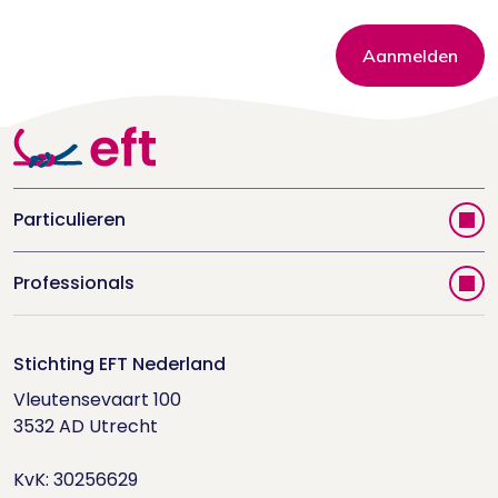
Aanmelden
Particulieren
Vind jouw therapeut
Professionals
Videoportal
Word EFT-deelnemer
Doe de relatietest
Stichting EFT Nederland
Trainingen
Vleutensevaart 100

Houd me Vast-bijeenkomsten
Supervisorenlijst
3532 AD Utrecht

Nieuwsbrief ontvangen?
KvK: 30256629