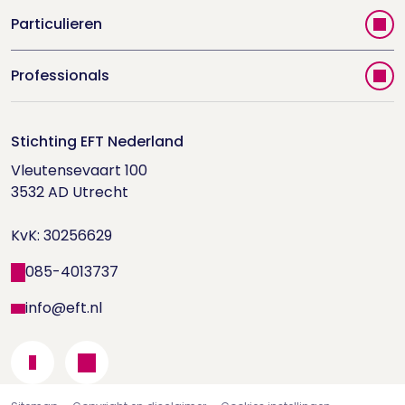
Particulieren
Vind jouw therapeut
Professionals
Videoportal
Word EFT-deelnemer
Doe de relatietest
Stichting EFT Nederland
Trainingen
Vleutensevaart 100

Houd me Vast-bijeenkomsten
Supervisorenlijst
3532 AD Utrecht

Nieuwsbrief ontvangen?
KvK: 30256629
Wetenschappelijk onderzoek
085-4013737
info@eft.nl