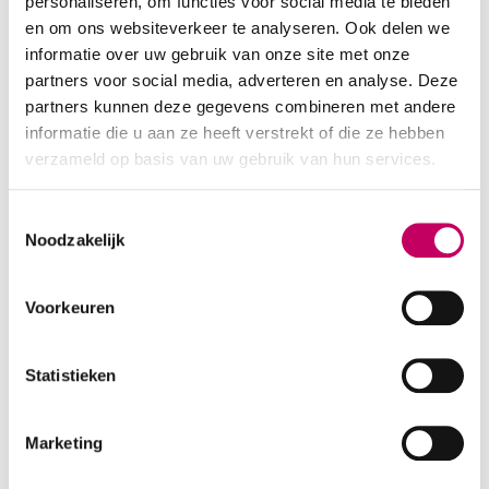
personaliseren, om functies voor social media te bieden
en om ons websiteverkeer te analyseren. Ook delen we
informatie over uw gebruik van onze site met onze
Verzenden naar een ander adres? Training
partners voor social media, adverteren en analyse. Deze
partners kunnen deze gegevens combineren met andere
Registratienummers
informatie die u aan ze heeft verstrekt of die ze hebben
verzameld op basis van uw gebruik van hun services.
Vul ten minste één van onderstaande velden in
Toestemmingsselectie
BIG-registratie GZ-therapeut
Noodzakelijk
Voorkeuren
BIG-registratie Orthopedagoog Generalist
Statistieken
Marketing
BIG-registratie Psychotherapeut