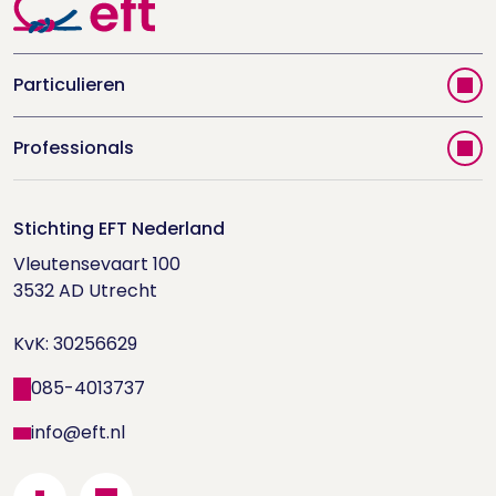
Particulieren
Vind jouw therapeut
Professionals
Videoportal
Word EFT-deelnemer
Doe de relatietest
Stichting EFT Nederland
Trainingen
Vleutensevaart 100

Houd me Vast-bijeenkomsten
Supervisorenlijst
3532 AD Utrecht

Nieuwsbrief ontvangen?
KvK: 30256629
Wetenschappelijk onderzoek
085-4013737
info@eft.nl