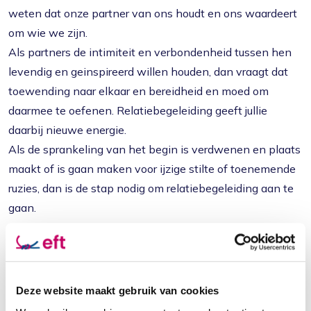
weten dat onze partner van ons houdt en ons waardeert
om wie we zijn.
Als partners de intimiteit en verbondenheid tussen hen
levendig en geinspireerd willen houden, dan vraagt dat
toewending naar elkaar en bereidheid en moed om
daarmee te oefenen. Relatiebegeleiding geeft jullie
daarbij nieuwe energie.
Als de sprankeling van het begin is verdwenen en plaats
maakt of is gaan maken voor ijzige stilte of toenemende
ruzies, dan is de stap nodig om relatiebegeleiding aan te
gaan.
Voorafgaand aan het traject voeren jullie en ik eerst een
kennismakingsgesprek van 45 minuten. Gaan
jullie daarna met me aan het werk, dan nemen we
Deze website maakt gebruik van cookies
geregeld een moment om te evalueren.