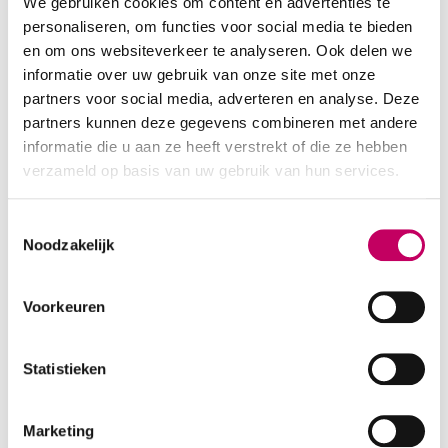
We gebruiken cookies om content en advertenties te
Voor de kosten voor TCT/EFT-sessies hanteer ik een
personaliseren, om functies voor social media te bieden
tarief naar inkomen; informatie daarover kunt u vinden op
en om ons websiteverkeer te analyseren. Ook delen we
www.leveninnu.nl
informatie over uw gebruik van onze site met onze
partners voor social media, adverteren en analyse. Deze
Voor nadere informatie kunt u contact met me op te
partners kunnen deze gegevens combineren met andere
informatie die u aan ze heeft verstrekt of die ze hebben
nemen via 'de contactbutton' of via 06-41611325
verzameld op basis van uw gebruik van hun services.
Praktische informatie
Toestemmingsselectie
Noodzakelijk
Leeftijdsgroep *
Jong volwassen
Volwassen
Ouderen
Voorkeuren
Soort therapie
Statistieken
Relatietherapie
Registertherapeut: nee
Marketing