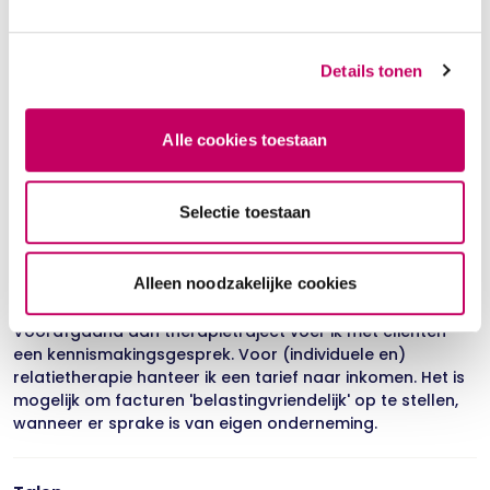
Status
Aanvullend getrainde EFT therapeut
Details tonen
Ervaring *
Alle cookies toestaan
Meer dan 10 jaar
Selectie toestaan
Opleidingen & trainingen
Ik ben geregistreerd lid van de beroepsvereniging
Leraren Zijnsorientatie (BLZ): www.blz.nu en van de
Alleen noodzakelijke cookies
vereniging voor Mindfulness trainers: www.vmbn.nl In het
werken met (echt)paren heb ik ruime ervaring.
Voorafgaand aan therapietraject voer ik met clienten
een kennismakingsgesprek. Voor (individuele en)
relatietherapie hanteer ik een tarief naar inkomen. Het is
mogelijk om facturen 'belastingvriendelijk' op te stellen,
wanneer er sprake is van eigen onderneming.