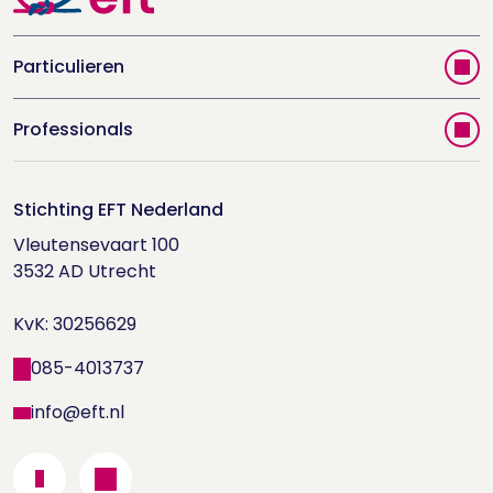
Particulieren
Vind jouw therapeut
Professionals
Videoportal
Word EFT-deelnemer
Doe de relatietest
Stichting EFT Nederland
Trainingen
Vleutensevaart 100

Houd me Vast-bijeenkomsten
Supervisorenlijst
3532 AD Utrecht

Nieuwsbrief ontvangen?
KvK: 30256629
Wetenschappelijk onderzoek
085-4013737
info@eft.nl