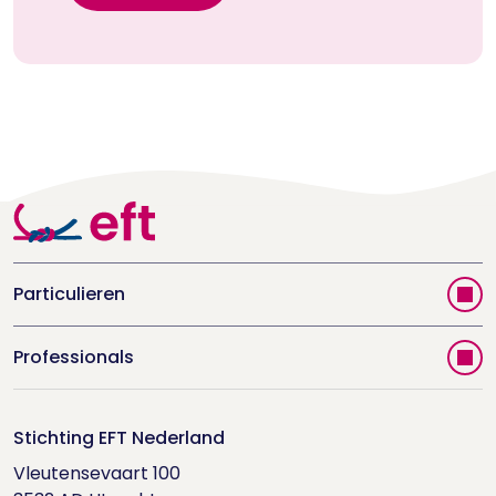
Particulieren
Vind jouw therapeut
Professionals
Videoportal
Word EFT-deelnemer
Doe de relatietest
Stichting EFT Nederland
Trainingen
Vleutensevaart 100

Houd me Vast-bijeenkomsten