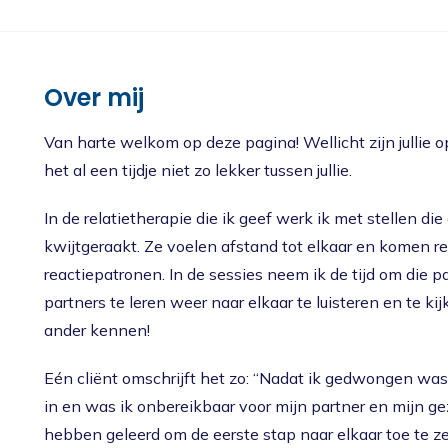
Nieuws
Oudercursus 'Houd me Vast / Laat me Los'
'Houd me Vast' online
Over mij
Van harte welkom op deze pagina! Wellicht zijn jullie op 
het al een tijdje niet zo lekker tussen jullie.
In de relatietherapie die ik geef werk ik met stellen di
kwijtgeraakt. Ze voelen afstand tot elkaar en komen r
reactiepatronen. In de sessies neem ik de tijd om die 
partners te leren weer naar elkaar te luisteren en te k
ander kennen!
Eén cliënt omschrijft het zo: “Nadat ik gedwongen was 
in en was ik onbereikbaar voor mijn partner en mijn g
hebben geleerd om de eerste stap naar elkaar toe te z