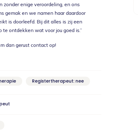
n zonder enige veroordeling, en ons
ons gemak en we namen haar daardoor
 is doorleefd. Bij dit alles is zij een
o te ontdekken wat voor jou goed is.”
eem dan gerust contact op!
herapie
Registertherapeut: nee
apeut