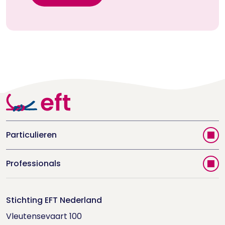
Particulieren
Vind jouw therapeut
Professionals
Videoportal
Word EFT-deelnemer
Doe de relatietest
Stichting EFT Nederland
Trainingen
Vleutensevaart 100

Houd me Vast-bijeenkomsten