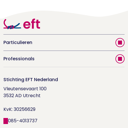
Particulieren
Vind jouw therapeut
Professionals
Videoportal
Word EFT-deelnemer
Doe de relatietest
Stichting EFT Nederland
Trainingen
Vleutensevaart 100

Houd me Vast-bijeenkomsten
Supervisorenlijst
3532 AD Utrecht

Nieuwsbrief ontvangen?
KvK: 30256629
Wetenschappelijk onderzoek
085-4013737