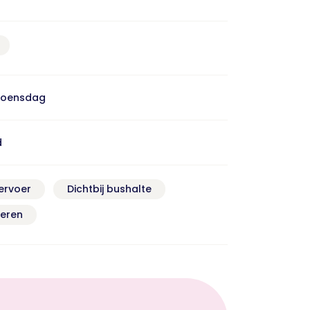
woensdag
d
ervoer
Dichtbij bushalte
keren