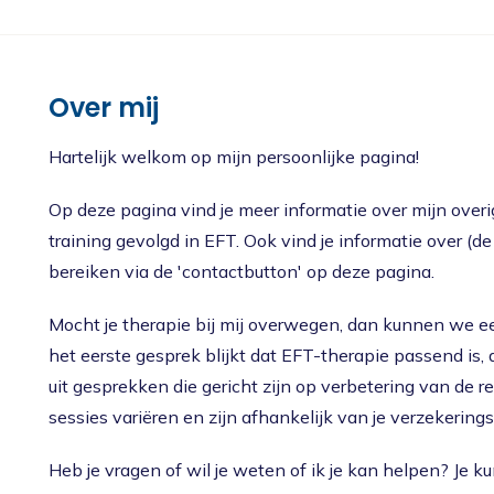
Nieuws
Oudercursus 'Houd me Vast / Laat me Los'
'Houd me Vast' online
Over mij
Hartelijk welkom op mijn persoonlijke pagina!
Op deze pagina vind je meer informatie over mijn overig
training gevolgd in EFT. Ook vind je informatie over (de 
bereiken via de 'contactbutton' op deze pagina.
Mocht je therapie bij mij overwegen, dan kunnen we e
het eerste gesprek blijkt dat EFT-therapie passend is
uit gesprekken die gericht zijn op verbetering van de 
sessies variëren en zijn afhankelijk van je verzekering
Heb je vragen of wil je weten of ik je kan helpen? Je ku