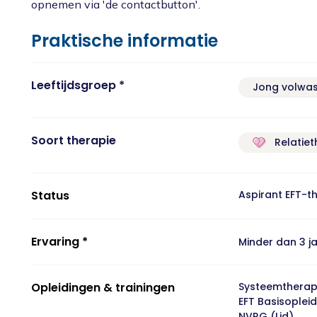
opnemen via 'de contactbutton'.
Praktische informatie
Leeftijdsgroep *
Jong volwa
Soort therapie
Relatiet
Status
Aspirant EFT-t
Ervaring *
Minder dan 3 j
Opleidingen & trainingen
Systeemtherap
EFT Basisopleid
NVRG (Lid)