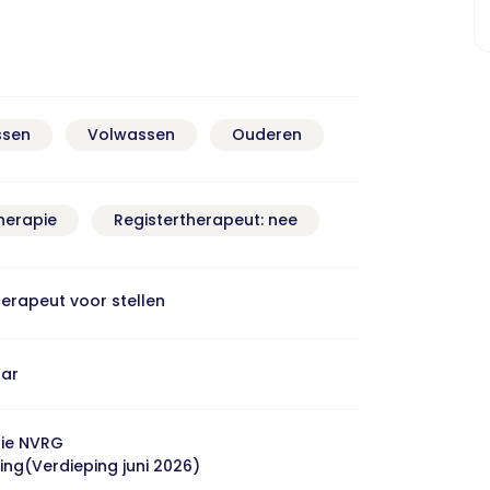
ssen
Volwassen
Ouderen
herapie
Registertherapeut: nee
herapeut voor stellen
aar
ie NVRG
ing(Verdieping juni 2026)