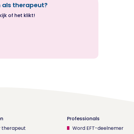
 als therapeut?
k of het klikt!
en
Professionals
w therapeut
Word EFT-deelnemer