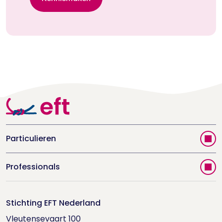
Particulieren
Vind jouw therapeut
Professionals
Videoportal
Word EFT-deelnemer
Doe de relatietest
Stichting EFT Nederland
Trainingen
Vleutensevaart 100

Houd me Vast-bijeenkomsten