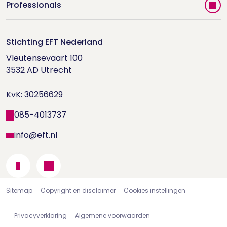
Vind jouw therapeut
Professionals
Videoportal
Word EFT-deelnemer
Doe de relatietest
Stichting EFT Nederland
Trainingen
Vleutensevaart 100

Houd me Vast-bijeenkomsten
Supervisorenlijst
3532 AD Utrecht

Nieuwsbrief ontvangen?
KvK: 30256629
Wetenschappelijk onderzoek
085-4013737
info@eft.nl
Sitemap
Copyright en disclaimer
Cookies instellingen
Privacyverklaring
Algemene voorwaarden