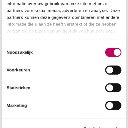
informatie over uw gebruik van onze site met onze
Soort therapie
partners voor social media, adverteren en analyse. Deze
Relatietherapie
Registertherapeut: nee
partners kunnen deze gegevens combineren met andere
informatie die u aan ze heeft verstrekt of die ze hebben
verzameld op basis van uw gebruik van hun services.
Status
Basis EFT therapeut
Toestemmingsselectie
Noodzakelijk
Ervaring *
Minder dan 3 jaar
Voorkeuren
Opleidingen & trainingen
Statistieken
Emotionally Focused Therapy
HBO 4 jaar Psychodynamisch Therapeut
Psychotraumahulpverlener
Marketing
Socratisch gespreksleider
HBO 4 jaar Sociaal Pedagogische Hulpverlening
aspirant-lid VBAG 22011023 lid Registerplein 461033542