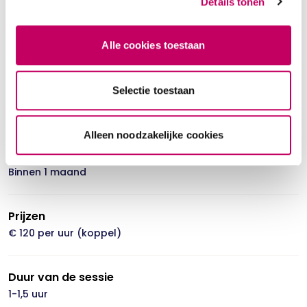
Details tonen
Talen
Nederlands
Frans
Alle cookies toestaan
Selectie toestaan
Werkmomenten
maandag - dinsdag - donderdag
Alleen noodzakelijke cookies
Beschikbaarheid
Binnen 1 maand
Prijzen
€ 120 per uur (koppel)
Duur van de sessie
1-1,5 uur