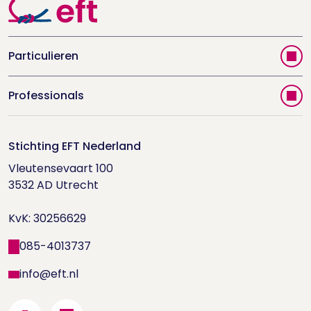
Particulieren
Vind jouw therapeut
Professionals
Videoportal
Word EFT-deelnemer
Doe de relatietest
Stichting EFT Nederland
Trainingen
Vleutensevaart 100

Houd me Vast-bijeenkomsten
Supervisorenlijst
3532 AD Utrecht

Nieuwsbrief ontvangen?
KvK: 30256629
Wetenschappelijk onderzoek
085-4013737
info@eft.nl