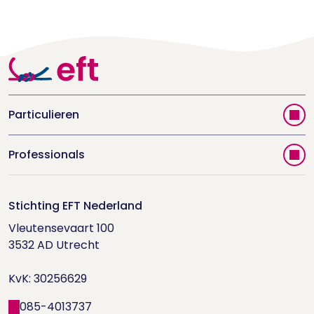
Particulieren
Vind jouw therapeut
Professionals
Videoportal
Word EFT-deelnemer
Doe de relatietest
Stichting EFT Nederland
Trainingen
Vleutensevaart 100

Houd me Vast-bijeenkomsten
Supervisorenlijst
3532 AD Utrecht

Nieuwsbrief ontvangen?
KvK: 30256629
Wetenschappelijk onderzoek
085-4013737