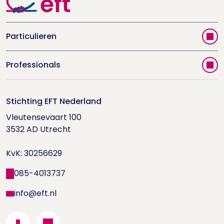
Particulieren
Vind jouw therapeut
Professionals
Videoportal
Word EFT-deelnemer
Doe de relatietest
Stichting EFT Nederland
Trainingen
Vleutensevaart 100

Houd me Vast-bijeenkomsten
Supervisorenlijst
3532 AD Utrecht

Nieuwsbrief ontvangen?
KvK: 30256629
Wetenschappelijk onderzoek
085-4013737
info@eft.nl