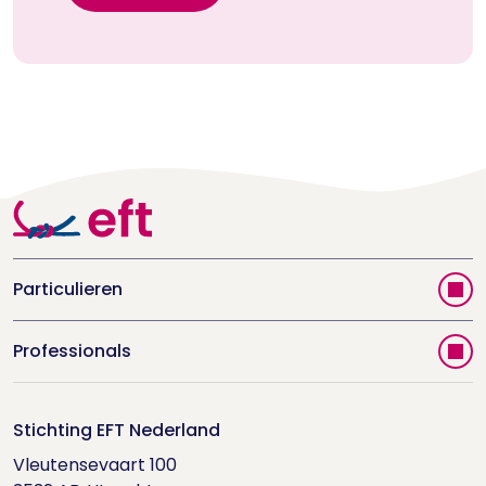
Particulieren
Vind jouw therapeut
Professionals
Videoportal
Word EFT-deelnemer
Doe de relatietest
Stichting EFT Nederland
Trainingen
Vleutensevaart 100

Houd me Vast-bijeenkomsten